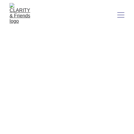
HALT AN – KOMPLETT. JETZT.
Innehalten als Weg zur Klarheit
4/27/2025