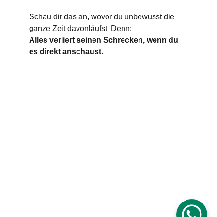
Schau dir das an, wovor du unbewusst die 
ganze Zeit davonläufst. Denn:
Alles verliert seinen Schrecken, wenn du 
es direkt anschaust.
CLARITY & Friends
office@clarityandfriends.com
WhatsApp: 
+49 170 6979190
Impressum
Datenschutz