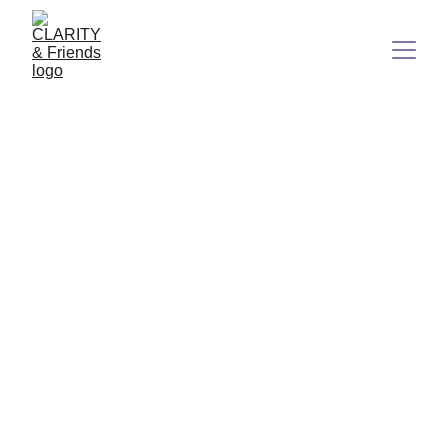
Weniger Tratsch, mehr
Tiefe: Warum dein inneres
Leuchten zählt
In einer Welt, in der vieles laut, grell und oft oberflächlich
ist, lohnt es sich, leise, klar und echt zu sein.
7/28/2025