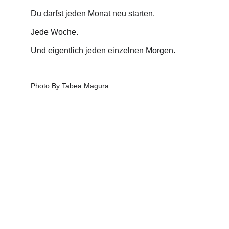
Du darfst jeden Monat neu starten.
Jede Woche.
Und eigentlich jeden einzelnen Morgen.
Photo By Tabea Magura
CLARITY & Friends
office@clarityandfriends.com
WhatsApp: 
+49 170 6979190
Impressum
Datenschutz