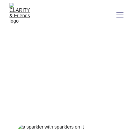
Wie du deine
Neujahrsvorsätze wirklich
hältst
Ein neues Jahr beginnt. Vielleicht kennst du dieses Gefühl
nur zu gut: Du startest voller Motivation, setzt dir
Neujahrsvorsätze, bleibst ein paar Tage oder Wochen dran
- und dann verliert sich die Energie.
1/9/2026